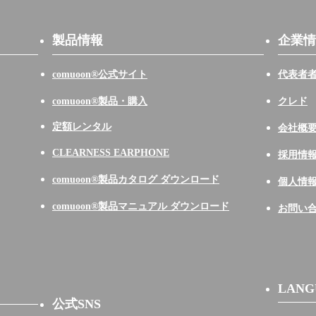
製品情報
企業情
comuoon®公式サイト
代表者
comuoon®製品・購入
クレド
定額レンタル
会社概
CLEARNESS EARPHONE
採用情
comuoon®製品カタログ ダウンロード
個人情
comuoon®製品マニュアル ダウンロード
お問い
LANG
公式SNS