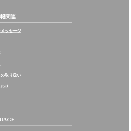
報関連
者メッセージ
要
報
報の取り扱い
合わせ
UAGE