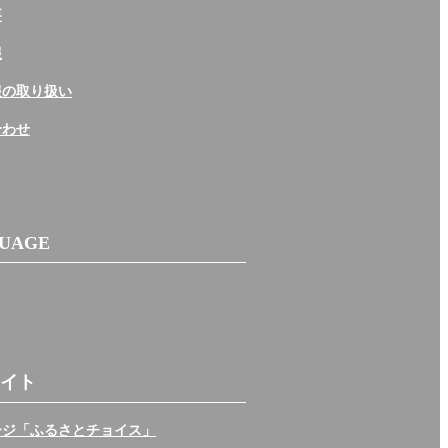
要
報
報の取り扱い
合わせ
UAGE
イト
ージ「ふるさとチョイス」