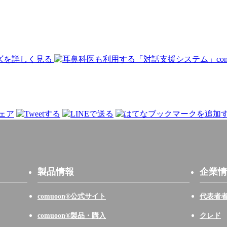
製品情報
企業情
comuoon®公式サイト
代表者
comuoon®製品・購入
クレド