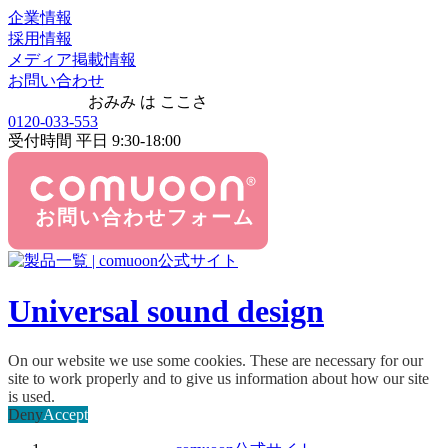
企業情報
採用情報
メディア掲載情報
お問い合わせ
おみみ は ここさ
0120-033-553
受付時間 平日 9:30-18:00
Universal sound design
On our website we use some cookies. These are necessary for our
site to work properly and to give us information about how our site
is used.
Deny
Accept