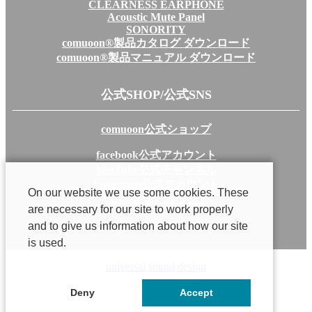
CLEARNESS EARPHONE
Acoustic Mute Panel
SONORITY
comuoon®製品カタログ ダウンロード
comuoon®製品マニュアル ダウンロード
公式SHOP/公式SNS
comuoon公式ショップ
facebook公式アカウント
YouTube公式チャンネル
Instagram公式アカウント
On our website we use some cookies. These
LINE公式アカウント
are necessary for our site to work properly
and to give us information about how our site
is used.
universal sound design
©2019 universal sound design inc.
Deny
Accept