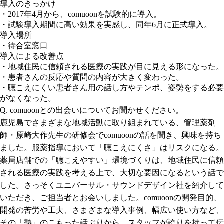
導入のきっかけ
・2017年4月から、comuoonを試験的に導入。
・試験導入期間に高い効果を実感し、同年6月に正式導入。
導入場所
・待合室窓口
導入による改善点
・地域住民に信頼される医療の実践が目に見える形になった。
・患者さんの反応や質問の内容が大きく変わった。
・聴こえにくい患者さん用の話し方やテンポ、姿勢をする必要
がなくなった。
Q. comuoonとの出会いについてお聞かせください。
鹿児島でさまざまな地域活動に取り組まれている、管理薬剤
師・原崎大作先生の研修会でcomuoonの話を聞き、興味を持ち
ました。服薬指導において「聴こえにくさ」はリスクになる。
薬局店舗での「聴こえやすい」環境づくりは、地域住民に信頼
される医療の実践を考える上で、大切な要因になるという話で
した。さっそくユニバーサル・サウンドデザイン社を紹介して
いただき、ご担当者とお会いしました。comuoonの開発目的、
開発の苦労や工夫、さまざまな導入事例、幅広い使い方など、
その「熱」のこもった話ぶりから、スタッフが誇りを持って伝