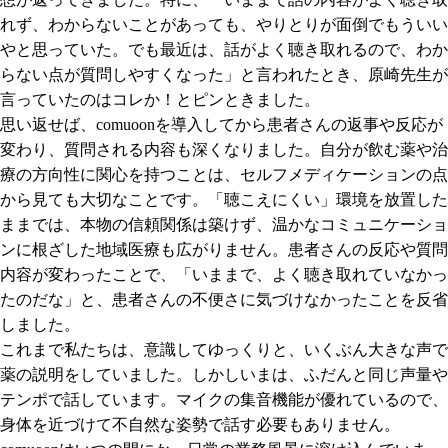
れず、わからないことがあっても、やりとりが面倒でもういい
やと思っていた。でも最近は、話がよく聴き取れるので、わか
らない点が質問しやすくなった」と言われたとき、原崎先生が
言っていたのはコレか！とピンときました。
思い返せば、comuoonを導入してから患者さんの返事や反応が
変わり、質問される内容も深くなりました。自分が飲む薬や治
療の方向性に関心を持つことは、セルフメディケーションの点
から見ても大切なことです。「聴こえにくい」環境を放置した
ままでは、本物の信頼関係は築けず、温かなコミュニケーショ
ンに根ざした地域医療も広がりません。患者さんの反応や質問
内容が変わったことで、「いままで、よく聴き取れていなかっ
たのだな」と、患者さんの不便さに気づけなかったことを反省
しました。
これまで私たちは、意識してゆっくりと、いくぶん大きな声で
薬の説明をしていました。しかしいまは、ふだんと同じ声量や
テンポで話しています。マイクの集音機能が優れているので、
身体を近づけて不自然な姿勢で話す必要もありません。