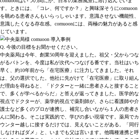
comuoonはいつの間にか、日常の業務風景に溶け込んでいま
す。ときには、「コレ、何ですか？」と興味深そうにcomuoon
を眺める患者さんもいらっしゃいます。意識させない機能性、
意識したくなる存在感。comuoonには、両極の魅力があると感
じています。
Q. 今後の目標をお聞かせください。
中央薬局は今年、創業50周年を迎えました。祖父・父からつな
がるバトンを、今度は私が次代へつなげる番です。当社はいち
早く、約10年前から「在宅医療」に注力してきました。それ
は、父の選択でした。他社に先がけて「在宅医療」に取り組ん
だ理由を尋ねると、「ドクターと一緒に患者さんと接すること
で、多くが学べるからだ」と答えが返ってきました。医学的な
視点でドクターが、薬学的視点で薬剤師が、さらに看護師や介
護士など多くのプロが連携し、補完し合いながら１人の患者さ
んに関わる。そこは実践的で、学びの多い現場です。薬局でカ
ウンター越しに接するだけでは、見えないことがある。「同行
しなければダメ」と、いまでも父は言います。他職種連携と呼