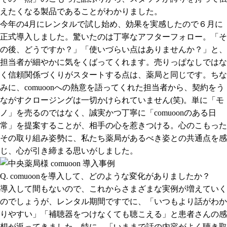
えたくなる製品であることがわかりました。
今年の4月にレンタルで試し始め、効果を実感したので６月に
正式導入しました。驚いたのは丁寧なアフターフォロー。「そ
の後、どうですか？」「使いづらい点はありませんか？」と、
担当者が細やかに気をくばってくれます。売りっぱなしではな
く信頼関係づくりがスタートする点は、薬局と同じです。ちな
みに、comuoonへの熱意を語ってくれた担当者から、契約をう
ながすクロージングは一切かけられていません(笑)。単に「モ
ノ」を売るのではなく、誠実かつ丁寧に「comuoonのある日
常」を提案することが、相手の心を惹きつける。心のこもった
その取り組み姿勢に、私たち薬局があるべき姿との共通点を感
じ、心が引き締まる思いがしました。
Q. comuoonを導入して、どのような変化がありましたか？
導入して間もないので、これからさまざまな実例が増えていく
のでしょうが、レンタル期間ですでに、「いつもより話がわか
りやすい」「補聴器をつけなくても聴こえる」と患者さんの感
想が返ってきました。特に、「いままで話の内容がよく聴き取