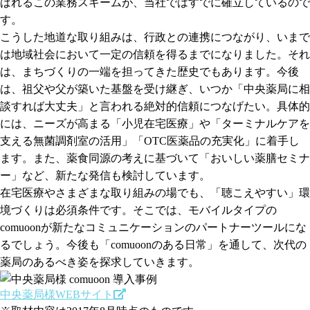
ばれるこの業務スキームが、当社ではすでに確立しているので
す。
こうした地道な取り組みは、行政との連携につながり、いまで
は地域社会において一定の信頼を得るまでになりました。それ
は、まちづくりの一端を担ってきた歴史でもあります。今後
は、祖父や父が築いた基盤を受け継ぎ、いつか「中央薬局に相
談すれば大丈夫」と言われる絶対的信頼につなげたい。具体的
には、ニーズが高まる「小児在宅医療」や「ターミナルケアを
支える無菌調剤室の活用」「OTC医薬品の充実化」に着手し
ます。また、薬食同源の考えに基づいて「おいしい薬膳セミナ
ー」など、新たな発信も検討しています。
在宅医療やさまざまな取り組みの場でも、「聴こえやすい」環
境づくりは必須条件です。そこでは、モバイルタイプの
comuoonが新たなコミュニケーションのパートナーツールにな
るでしょう。今後も「comuoonのある日常」を通して、次代の
薬局のあるべき姿を探求していきます。
中央薬局様WEBサイト